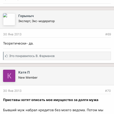
Горыныч
Эксперт, Экс-модератор
30 Янв 2013
#69
Теоретически- да.
С
Это понравилось
В. Фарманов
и
м
п
Катя П
К
а
New Member
т
и
и
30 Янв 2013
#70
:
Приставы хотят описать мое имущество за долги мужа
Бывший муж набрал кредитов без моего ведома. Потом мы