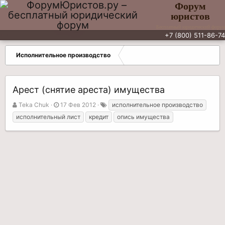
Форум
юристов
Бесплатный юридический форум
+7 (800) 511-86-74
Исполнительное производство
Арест (снятие ареста) имущества
А
Д
Т
Teka Chuk
17 Фев 2012
исполнительное производство
в
а
е
исполнительный лист
кредит
опись имущества
т
т
г
о
а
и
р
н
т
а
е
ч
м
а
ы
л
а