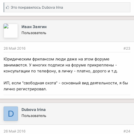
С
Это понравилось
Dubova Irina
и
м
п
Иван Звягин
а
Пользователь
т
и
и
26 Май 2016
#23
:
Юридическим фрилансом люди даже на этом форуме
занимаются. У многих подписи на форуме прикреплены -
консультации по телефону, в личку - платно, дорого и т.д.
ИП, если "свободная охота" - основный вид деятельности, я бы
лично регистрировал.
Dubova Irina
D
Пользователь
26 Май 2016
#24