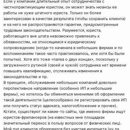
Если у компании длительный опыт сотрудничества с
частнопрактикующим юристом, он может знать нюансы ее
работы не хуже штатного юриста. Только он более
заинтересован в качестве результата (чтобы сохранить клиента)
и на него не распространяются гарантии, предусмотренные
трудовым законодательством. Разумеется, юриста,
работающего вне штата невозможно привлекать к
обязанностям, не относящимся к юридическому
сопровождению (когда-то начинала в небольших фирмах и по
воспоминаниям такое часто практиковалось, или хотя бы были
попытки). Хотя это тоже «палка о двух концах», поскольку у
загруженного рутиной (своей и чужой) сотрудника нет времени
повышать квалификацию, отслеживать изменения в
законодательстве и пр.
В принципе, обслуживание небольших компаний довольно
перспективное направление (особенно ИП и небольшие
фирмы), но хотелось бы обменяться мнениями об оформлении
такой деятельности (целесообразно ли регистрировать свое ИП
или получить статус адвоката, налогообложение и прочее).
Кстати, существуют ли какие-то сайты, где именно фирмы ищут
юристов-фрилансеров (на известных мне площадках
значительный перекос в пользу вопросов от физических лиц).
Мой пул клиентов образовался без участия интернета (ну да,