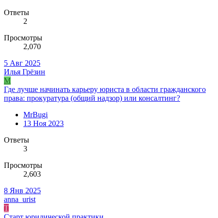
Ответы
2
Просмотры
2,070
5 Авг 2025
Илья Грёзин
M
Где лучше начинать карьеру юриста в области гражданского
права: прокуратура (общий надзор) или консалтинг?
MrBugi
13 Ноя 2023
Ответы
3
Просмотры
2,603
8 Янв 2025
anna_urist
T
Старт юридической практики