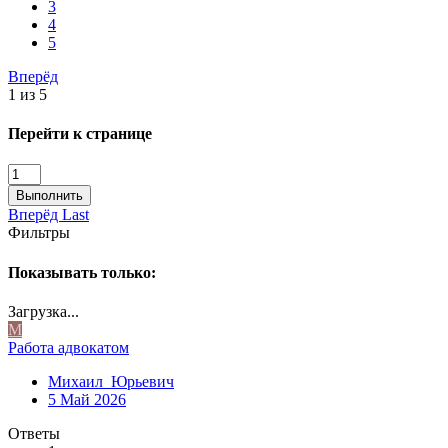
3
4
5
Вперёд
1 из 5
Перейти к странице
Выполнить
Вперёд
Last
Фильтры
Показывать только:
Загрузка...
М
Работа адвокатом
Михаил_Юрьевич
5 Май 2026
Ответы