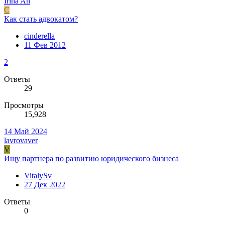
Irina An
С
Как стать адвокатом?
сinderellа
11 Фев 2012
2
Ответы
29
Просмотры
15,928
14 Май 2024
lavrovaver
V
Ищу партнера по развитию юридического бизнеса
VitalySv
27 Дек 2022
Ответы
0