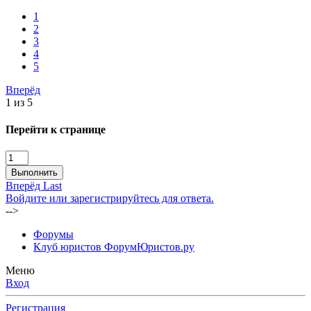
1
2
3
4
5
Вперёд
1 из 5
Перейти к странице
Выполнить
Вперёд
Last
Войдите или зарегистрируйтесь для ответа.
-->
Форумы
Клуб юристов ФорумЮристов.ру
Меню
Вход
Регистрация