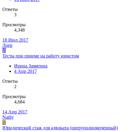
Ответы
3
Просмотры
4,348
18 Июл 2017
Лоер
И
Тесты при приеме на работу юристом
Ирина Замятина
4 Апр 2017
Ответы
2
Просмотры
4,684
14 Апр 2017
Natliy
D
Юридический стаж для адвоката (оперуполномоченный)