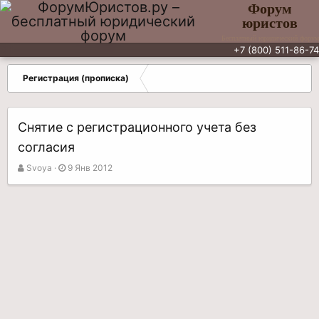
Форум
юристов
Бесплатный юридический форум
+7 (800) 511-86-74
Регистрация (прописка)
Снятие с регистрационного учета без
согласия
А
Д
Svoya
9 Янв 2012
в
а
т
т
о
а
р
н
т
а
е
ч
м
а
ы
л
а