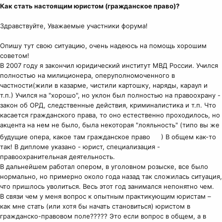
Как стать настоящим юристом (гражданское право)?
Здравствуйте, Уважаемые участники форума!
Опишу тут свою ситуацию, очень надеюсь на помощь хорошим
советом!
В 2007 году я закончил юридический институт МВД России. Учился
полностью на милиционера, оперуполномоченного в
частности(жили в казарме, чистили картошку, наряды, караул и
т.п.) Учился на "хорошо", но уклон был полностью на правоохрану -
закон об ОРД, следственные действия, криминалистика и т.п. Что
касается гражданского права, то оно естественно проходилось, но
акцента на нем не было, была некоторая "лояльность" (типо вы же
будущие опера, какое там гражданское право
) В общем как-то
так! В дипломе указано - юрист, специализация -
правоохранительная деятельность.
В дальнейшем работал опером, в уголовном розыске, все было
нормально, но примерно около года назад так сложилась ситуация,
что пришлось уволиться. Весь этот год занимался непонятно чем.
В связи чем у меня вопрос к опытным практикующим юристам –
как мне стать (или хотя бы начать становиться) юристом в
гражданско-правовом поле????? Это если вопрос в общем, а в