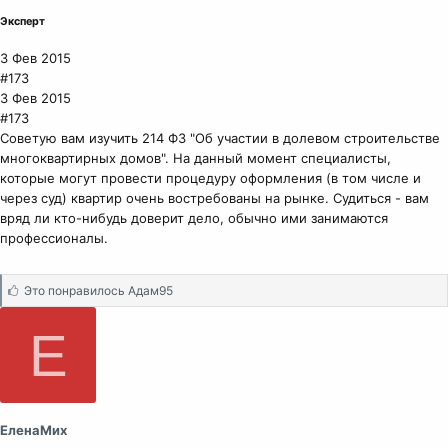
Эксперт
3 Фев 2015
#173
3 Фев 2015
#173
Советую вам изучить 214 ФЗ "Об участии в долевом строительстве
многоквартирных домов". На данный момент специалисты,
которые могут провести процедуру оформления (в том числе и
через суд) квартир очень востребованы на рынке. Судиться - вам
вряд ли кто-нибудь доверит дело, обычно ими занимаются
профессионалы.
С
Это понравилось
Адам95
и
м
Е
п
а
т
и
и
ЕленаМих
: