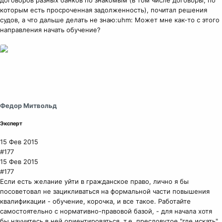
договоров разных банков по знакомым (в том числе договоры, по
которым есть просроченная задолженность), почитал решения
судов, а что дальше делать не знаю:uhm: Может мне как-то с этого
направления начать обучение?
Федор Митвольд
Эксперт
15 Фев 2015
#177
15 Фев 2015
#177
Если есть желание уйти в гражданское право, лично я бы
посоветовал не зацикливаться на формальной части повышения
квалификации - обучение, корочка, и все такое. Работайте
самостоятельно с нормативно-правовой базой, - для начала хотя
бы научитесь в ней ориентироваться, т.е. пресловутое "где искать",