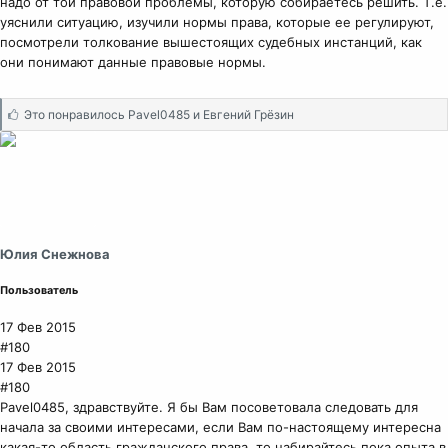
надо от той правовой проблемы, которую собираетесь решить. Т.е.
уяснили ситуацию, изучили нормы права, которые ее регулируют,
посмотрели толкование вышестоящих судебных инстанций, как
они понимают данные правовые нормы.
С
Это понравилось
Pavel0485
и
Евгений Грёзин
и
м
п
а
т
и
и
Юлия Снежнова
:
Пользователь
17 Фев 2015
#180
17 Фев 2015
#180
Pavel0485, здравствуйте. Я бы Вам посоветовала следовать для
начала за своими интересами, если Вам по-настоящему интересна
какая-то область гражданского права, то набирайтесь пока опыта в