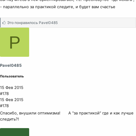
- параллельно за практикой следите, и будет вам счастье
С
Это понравилось
Pavel0485
и
м
P
п
а
т
и
и
Pavel0485
:
Пользователь
15 Фев 2015
#178
15 Фев 2015
#178
Спасибо, внушили оптимизма!
А "за практикой" где и как лучше
следить?!