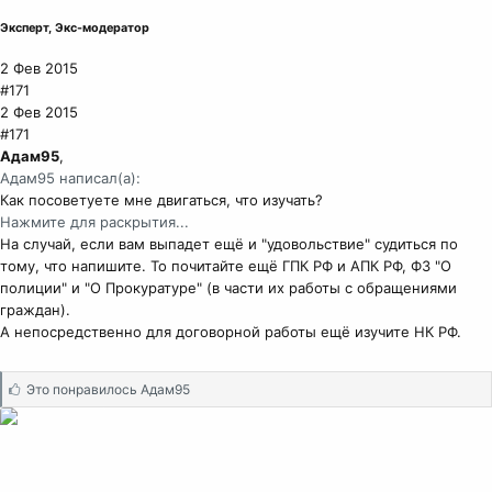
Эксперт, Экс-модератор
2 Фев 2015
#171
2 Фев 2015
#171
Адам95
,
Адам95 написал(а):
Как посоветуете мне двигаться, что изучать?
Нажмите для раскрытия...
На случай, если вам выпадет ещё и "удовольствие" судиться по
тому, что напишите. То почитайте ещё ГПК РФ и АПК РФ, ФЗ "О
полиции" и "О Прокуратуре" (в части их работы с обращениями
граждан).
А непосредственно для договорной работы ещё изучите НК РФ.
С
Это понравилось
Адам95
и
м
п
а