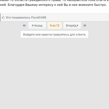
ней. Благодаря Вашему интересу к ней Вы в нее вникните быстро.
С
Это понравилось
Pavel0485
и
First
Last
Назад
9 из 12
Вперёд
м
п
Войдите или зарегистрируйтесь для ответа.
а
т
и
и
: