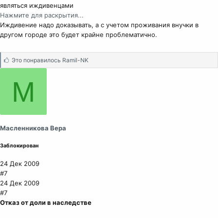
являться иждивенцами
Нажмите для раскрытия...
Иждивение надо доказывать, а с учетом проживания внучки в
другом городе это будет крайне проблематично.
С
Это понравилось
Ramil-NK
и
м
М
п
а
т
и
и
Масленникова Вера
:
Заблокирован
24 Дек 2009
#7
24 Дек 2009
#7
Отказ от доли в наследстве