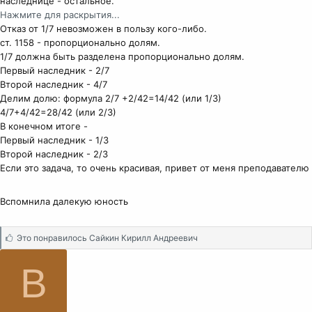
наследнице - остальное.
Нажмите для раскрытия...
Отказ от 1/7 невозможен в пользу кого-либо.
ст. 1158 - пропорционально долям.
1/7 должна быть разделена пропорционально долям.
Первый наследник - 2/7
Второй наследник - 4/7
Делим долю: формула 2/7 +2/42=14/42 (или 1/3)
4/7+4/42=28/42 (или 2/3)
В конечном итоге -
Первый наследник - 1/3
Второй наследник - 2/3
Если это задача, то очень красивая, привет от меня преподавателю
Вспомнила далекую юность
С
Это понравилось
Сайкин Кирилл Андреевич
и
м
B
п
а
т