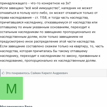
принадлежащего - что-то конкретное на 3х?
Исли завещано "всё мой иимущество", наледник не может
отказаться в пользу кого-либо, он может отказаться только от
права наследования - ст. 1158, и тогда часть наследства,
причитавшаяся наследнику, отказавшемуся от наследства или
отпавшему по иным указанным основаниям, переходит к
остальным наследникам по завещанию пропорционально их
наследственным долям, если только завещанием не
предусмотрено иное распределение этой части наследства.
Если завещание составлено скажем только на квартиру, то, часть
наследства, которая причиталась бы такому отпавшему
наследнику, переходит к наследникам по закону, призванным к
наследованию, пропорционально их наследственным долям.
С
Это понравилось
Сайкин Кирилл Андреевич
и
м
М
п
а
т
и
и
Масленникова Вера