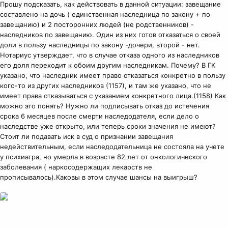
Прошу подсказать, как действовать в данной ситуации: завещание
составлено на дочь ( единственная наследница по закону + по
завещанию) и 2 посторонних людей (не родственников) -
наследников по завещанию. Один из них готов отказаться о своей
доли в пользу наследницы по закону -дочери, второй - нет.
Нотариус утверждает, что в случае отказа одного из наследников
его доля переходит к обоим другим наследникам. Почему? В ГК
указано, что наследник имеет право отказаться конкретно в пользу
кого-то из других наследников (1157), и там же указано, что не
имеет права отказываться с указанием конкретного лица.(1158) Как
можно это понять? Нужно ли подписывать отказ до истечения
срока 6 месяцев после смерти наследодателя, если дело о
наследстве уже открыто, или теперь сроки значения не имеют?
Стоит ли подавать иск в суд о признании завещания
недействительным, если наследодательница не состояла на учете
у психиатра, но умерла в возрасте 82 лет от онкологического
заболевания ( наркосодержащих лекарств не
прописывалось).Каковы в этом случае шансы на выигрыш?