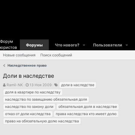
Форум
Форумы
Что нового?
Пользователи
юристов
Новые сообщения
Поиск сообщений
Наследственное право
Доли в наследстве
А
Д
Т
Ramil-NK
13 Ноя 2009
доли в наследстве
в
а
е
доля в квартире по наследству
т
т
г
наследство по завещанию обязательная доля
о
а
и
наследство по закону доли
обязательная доля в наследстве
р
н
т
а
отказ от доли наследства
права наследства кто имеет долю
е
ч
право на обязательную долю наследства
м
а
ы
л