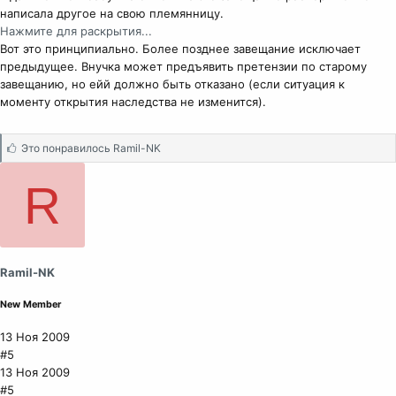
написала другое на свою племянницу.
Нажмите для раскрытия...
Вот это принципиально. Более позднее завещание исключает
предыдущее. Внучка может предъявить претензии по старому
завещанию, но ейй должно быть отказано (если ситуация к
моменту открытия наследства не изменится).
С
Это понравилось
Ramil-NK
и
м
R
п
а
т
и
и
Ramil-NK
:
New Member
13 Ноя 2009
#5
13 Ноя 2009
#5