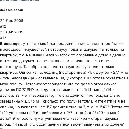
:
Заблокирован
25 Дек 2009
#12
25 Дек 2009
#12
Bluesangel
, уточняю свой вопрос: завещание стандартное "на все
имеющееся имущество", нотариусу поданы документы только на
квартиру, т.к. на имеющийся участок со сгоревшим домом далеко
от города документов не нашлось, и я лично на него и не
претендую. Так.обр. в наследственную массу входит только
квартира. Одной из наследниц (посторонней) -1/7, другой - 2/7, мне
- осн. наследнице - остальное. Та, у которой 1/7 готова отказаться в
мою пользу. Нотариус утверждает, что ее доля в этом случае
делится ПОРОВНУ между оставшимися, т.е. 1\14 -мне, 1\14 -
другой. Вы же утверждаете, что она делится пропорционально
завещанным ДОЛЯМ - сколько это получается? В математике я не
сильна, но кажется - ее 1\7 делится еще на 7, т. е. = 1\49? Потом эту
1\49 уножаем на 2 и прибавляем к 2/7 второй, а 48\49 - к моей
доле? Этопросто чума, учитывая что квартира - старая двушка
площ. 44 кв.м! Кто будет заниматься высчитыванием этих долей?