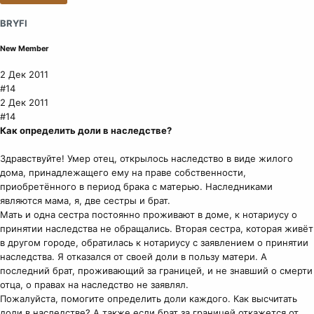
и
и
BRYFI
:
New Member
2 Дек 2011
#14
2 Дек 2011
#14
Как определить доли в наследстве?
Здравствуйте! Умер отец, открылось наследство в виде жилого
дома, принадлежащего ему на праве собственности,
приобретённого в период брака с матерью. Наследниками
являются мама, я, две сестры и брат.
Мать и одна сестра постоянно проживают в доме, к нотариусу о
принятии наследства не обращались. Вторая сестра, которая живёт
в другом городе, обратилась к нотариусу с заявлением о принятии
наследства. Я отказался от своей доли в пользу матери. А
последний брат, проживающий за границей, и не знавший о смерти
отца, о правах на наследство не заявлял.
Пожалуйста, помогите определить доли каждого. Как высчитать
доли в наследстве? А также если брат за границей откажется от