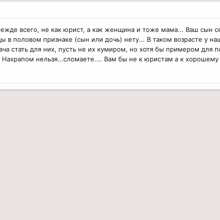
прежде всего, не как юрист, а как женщина и тоже мама... Ваш сын 
ы в половом признаке (сын или дочь) нету... В таком возрасте у н
ача стать для них, пусть не их кумиром, но хотя бы примером для 
ахрапом нельзя...сломаете.... Вам бы не к юристам а к хорошему п