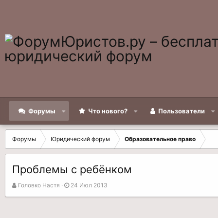
Форумы
Что нового?
Пользователи
Форумы
Юридический форум
Образовательное право
Проблемы с ребёнком
А
Д
Головко Настя
24 Июл 2013
в
а
т
т
о
а