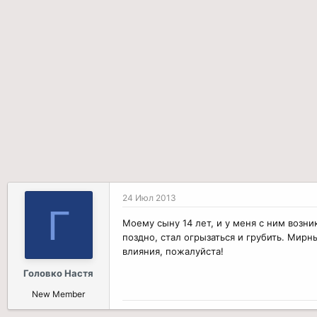
р
н
т
а
е
ч
м
а
ы
л
а
24 Июл 2013
Г
Моему сыну 14 лет, и у меня с ним возни
поздно, стал огрызаться и грубить. Мирн
влияния, пожалуйста!
Головко Настя
New Member