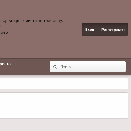
онсультация юриста по телефону:
й
Вход
Регистрация
омер
4
риста: