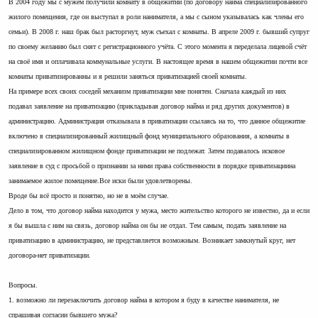
В 2004 году мы с мужем получили комнату в общежитии (по договору найма специализированного
жилого помещения, где он выступал в роли нанимателя, а мы с сыном указывалась как члены его
семьи). В 2008 г. наш брак был расторгнут, муж съехал с комнаты. В апреле 2009 г. бывший супруг
по своему желанию был снят с регистрационного учёта. С этого момента я переделала лицевой счёт
на своё имя и оплачивала коммунальные услуги. В настоящее время в нашем общежитии почти все
комнаты приватизированны и я решили заняться приватизацией своей комнаты.
На примере всех своих соседей механизм приватизации мне понятен. Сначала каждый из них
подавал заявление на приватизацию (прикладывая договор найма и ряд других документов) в
администрацию. Администрация отказывала в приватизации ссылаясь на то, что данное общежитие
включено в специализированный жилищный фонд муниципального образования, а комнаты в
специализированном жилищном фонде приватизации не подлежат. Затем подавалось исковое
заявление в суд с просьбой о признании за ними права собственности в порядке приватизациина
занимаемое жилое помещение.Все иски были удовлетворены.
Вроде бы всё просто и понятно, но не в моём случае.
Дело в том, что договор найма находится у мужа, место жительство которого не известно, да и если
я бы вышла с ним на связь, договор найма он бы не отдал. Тем самым, подать заявление на
приватизацию в администрацию, не представляется возможным. Возникает замкнутый круг, нет
договора-нет приватизации.
Вопросы.
1. возможно ли перезаключить договор найма в котором я буду в качестве нанимателя, не
спрашивая согласии бывшего мужа?