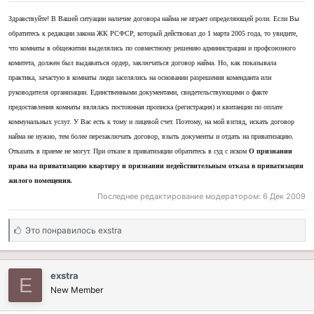
Здравствуйте! В Вашей ситуации наличие договора найма не играет определяющей роли. Если Вы
обратитесь к редакции закона ЖК РСФСР, который действовал до 1 марта 2005 года, то увидите,
что комнаты в общежитии выделялись по совместному решению администрации и профсоюзного
комитета, должен был выдаваться ордер, заключаться договор найма. Но, как показывала
практика, зачастую в комнаты люди заселялись на основании разрешения коменданта или
руководителя организации. Единственными документами, свидетельствующими о факте
предоставления комнаты являлась постоянная прописка (регистрация) и квитанции по оплате
коммунальных услуг. У Вас есть к тому и лицевой счет. Поэтому, на мой взгляд, искать договор
найма не нужно, тем более перезаключать договор, взыть документы и отдать на приватизацию.
Отказать в приеме не могут. При отказе в приватизации обратитесь в суд с иском
О признании
права на приватизацию квартиру и признании недействительным отказа в приватизации
жилого помещения.
Последнее редактирование модератором:
6 Дек 2009
С
Это понравилось
exstra
и
м
п
exstra
E
а
New Member
т
и