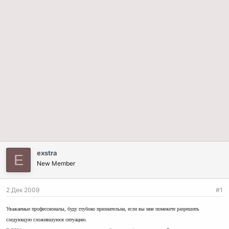
exstra
E
New Member
2 Дек 2009
#1
Уважаемые профессионалы, буду глубоко признательна, если вы мне помежете разрешить
следующую сложившуюся ситуацию.