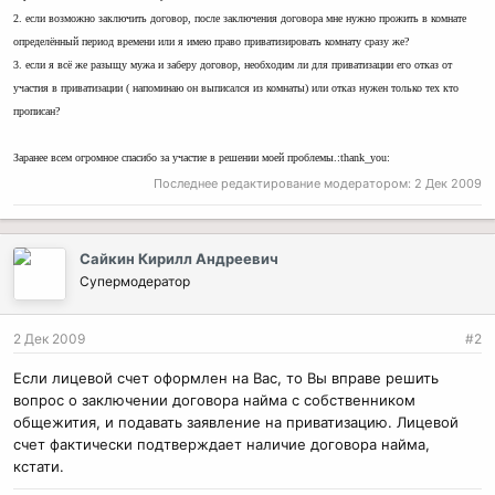
2. если возможно заключить договор, после заключения договора мне нужно прожить в комнате
определённый период времени или я имею право приватизировать комнату сразу же?
3. если я всё же разыщу мужа и заберу договор, необходим ли для приватизации его отказ от
участия в приватизации ( напоминаю он выписался из комнаты) или отказ нужен только тех кто
прописан?
Заранее всем огромное спасибо за участие в решении моей проблемы.:thank_you:
Последнее редактирование модератором:
2 Дек 2009
Сайкин Кирилл Андреевич
Супермодератор
2 Дек 2009
#2
Если лицевой счет оформлен на Вас, то Вы вправе решить
вопрос о заключении договора найма с собственником
общежития, и подавать заявление на приватизацию. Лицевой
счет фактически подтверждает наличие договора найма,
кстати.