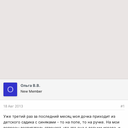
Ольга В.В.
О
New Member
18 Авг 2013
#1
Уже третий раз за последний месяц моя дочка приходит из
детского садика с синяками - то на попе, то на ручке. На мои
вопросы воспитатель отвечает, что это она с детьми играла, и