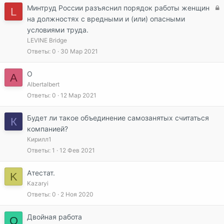
а
З
Минтруд России разъяснил порядок работы женщин
L
а
на должностях с вредными и (или) опасными
к
условиями труда.
р
LEVINE Bridge
ы
Ответы
0
30 Мар 2021
т
а
О
A
Albertalbert
Ответы
0
12 Мар 2021
Будет ли такое объединение самозанятых считаться
К
компанией?
Кирилл1
Ответы
1
12 Фев 2021
Атестат.
K
Kazaryi
Ответы
0
2 Ноя 2020
Двойная работа
O