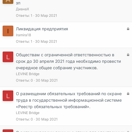
зп
ДианаХ
Ответы
1
30 Мар 2021
З
Ликвидация предприятия
I
а
Iramira18
к
Ответы
1
30 Мар 2021
р
ы
З
Обществам с ограниченной ответственностью в
L
т
а
срок до 30 апреля 2021 года необходимо провести
а
к
очередное общее собрание участников.
р
LEVINE Bridge
ы
Ответы
0
30 Мар 2021
т
а
З
О размещении обязательных требований по охране
L
а
труда в государственной информационной системе
к
«Реестр обязательных требований».
р
LEVINE Bridge
ы
Ответы
0
30 Мар 2021
т
а