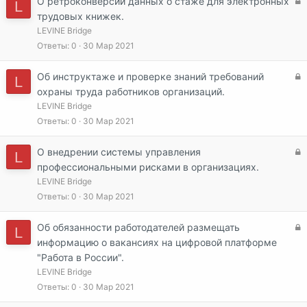
З
О ретроконверсии данных о стаже для электронных
L
а
трудовых книжек.
к
LEVINE Bridge
р
Ответы
0
30 Мар 2021
ы
т
З
Об инструктаже и проверке знаний требований
L
а
а
охраны труда работников организаций.
к
LEVINE Bridge
р
Ответы
0
30 Мар 2021
ы
т
З
О внедрении системы управления
L
а
а
профессиональными рисками в организациях.
к
LEVINE Bridge
р
Ответы
0
30 Мар 2021
ы
т
З
Об обязанности работодателей размещать
L
а
а
информацию о вакансиях на цифровой платформе
к
"Работа в России".
р
LEVINE Bridge
ы
Ответы
0
30 Мар 2021
т