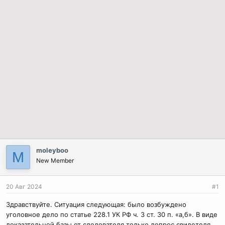
moleyboo
M
New Member
20 Авг 2024
#1
Здравствуйте. Ситуация следующая: было возбуждено
уголовное дело по статье 228.1 УК РФ ч. 3 ст. 30 п. «а,б». В виде
доказательной базы от следователя только допрос свидетеля