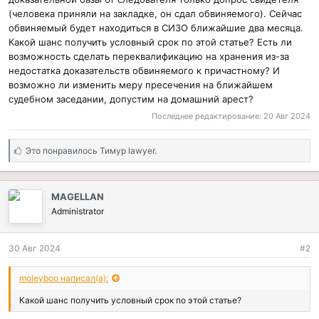
(человека приняли на закладке, он сдал обвиняемого). Сейчас
обвиняемый будет находиться в СИЗО ближайшие два месяца.
Какой шанс получить условный срок по этой статье? Есть ли
возможность сделать переквалификацию на хранения из-за
недостатка доказательств обвиняемого к причастному? И
возможно ли изменить меру пресечения на ближайшем
судебном заседании, допустим на домашний арест?
Последнее редактирование:
20 Авг 2024
С
Это понравилось
Тимур lawyer.
и
м
п
MAGELLAN
а
Administrator
т
и
и
30 Авг 2024
#2
:
moleyboo написал(а):
Какой шанс получить условный срок по этой статье?