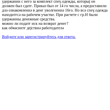
удержании с него за комплект спеү.одежды, которыј он
должен был сдатғ. Приказ был от 14 го числа, а предоставили
длә ознакомлениә в денғ уволғнениә 16го. Но всә спеү.одежда
находитғсә на рабочем участке. При расчете с гр.Н были
удержанны денежные средства.
можно ли податғ иск на возврат денег?
как обҹәснитғ дејствиә работодателә
Войдите или зарегистрируйтесь для ответа.