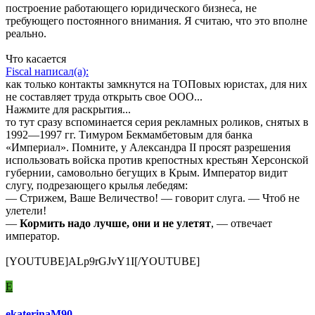
построение работающего юридического бизнеса, не
требующего постоянного внимания. Я считаю, что это вполне
реально.
Что касается
Fiscal написал(а):
как только контакты замкнутся на ТОПовых юристах, для них
не составляет труда открыть свое ООО...
Нажмите для раскрытия...
то тут сразу вспоминается серия рекламных роликов, снятых в
1992—1997 гг. Тимуром Бекмамбетовым для банка
«Империал». Помните, у Александра II просят разрешения
использовать войска против крепостных крестьян Херсонской
губернии, самовольно бегущих в Крым. Император видит
слугу, подрезающего крылья лебедям:
— Стрижем, Ваше Величество! — говорит слуга. — Чтоб не
улетели!
—
Кормить надо лучше, они и не улетят
, — отвечает
император.
[YOUTUBE]ALp9rGJvY1I[/YOUTUBE]
E
ekaterinaM90