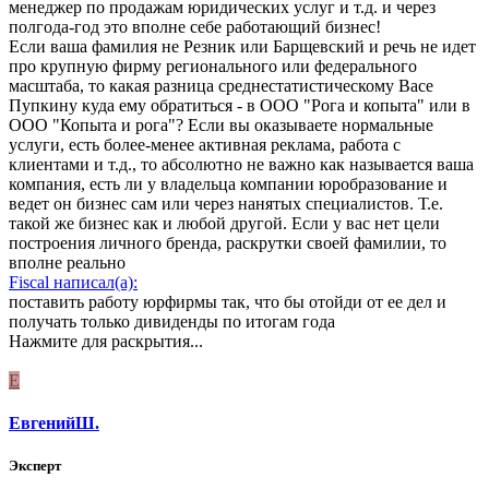
менеджер по продажам юридических услуг и т.д. и через
полгода-год это вполне себе работающий бизнес!
Если ваша фамилия не Резник или Барщевский и речь не идет
про крупную фирму регионального или федерального
масштаба, то какая разница среднестатистическому Васе
Пупкину куда ему обратиться - в ООО "Рога и копыта" или в
ООО "Копыта и рога"? Если вы оказываете нормальные
услуги, есть более-менее активная реклама, работа с
клиентами и т.д., то абсолютно не важно как называется ваша
компания, есть ли у владельца компании юробразование и
ведет он бизнес сам или через нанятых специалистов. Т.е.
такой же бизнес как и любой другой. Если у вас нет цели
построения личного бренда, раскрутки своей фамилии, то
вполне реально
Fiscal написал(а):
поставить работу юрфирмы так, что бы отойди от ее дел и
получать только дивиденды по итогам года
Нажмите для раскрытия...
Е
ЕвгенийШ.
Эксперт