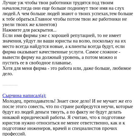
Лучше уж чтобы твои работники трудятся под твоим
началом,тогда они еще больше поднимут твое имя на слух
людей.А чем больше людей знают о твоих успехах,тем больше
к тебе обраться.Главное чтобы потом твои же работники не
увели твоих же клиентов)
Нажмите для раскрытия...
Если имя фирмы уже с хорошей репутацией, то не имеет
значения, уйдут ли ваши юристы на волю, поскольку на их
место всегда найдутся новые, а клиенты всегда будут, если
фирма оказывает качественные услуги. Самое сложное -
вывести фирму на должный уровень, а потом можно и
пустить ее в свободное плаванье.
Хотя для меня фирма - это работа или, даже больше, любимое
дело.
----------
Сырчина написал(а):
Молодец, преподаватель! Знает свое дело! И не мучает же его
после этого совесть, что по стране разбредутся неучи, которые
будут из людей деньги тянуть, а по факту не будут делать
никакой юридической работы. Я считаю, что к подготовке
юристов нужно относиться не менее ответственно, как и к
подготовке инженеров, врачей и специалистов прочих
профессий.