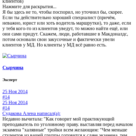
клиентов)
Нажмите для раскрытия...
Я бы здесь не то, чтобы поспорил, но уточнил бы, скорее.
Если ты действительно хороший специалист (причём,
неважно, юрист или хоть водитель маршрутки), то даже, если
у тебя кого-то из клиентов уведут, то можно найти ещё, или
они сами придут. Скажем, люди, работавшие в Макдоналдс,
потом основали свои закусочные и фактически увели
клиентов у МД. Но клиенты у МД всё равно есть.
Сырчина
Эксперт
25 Ноя 2014
#14
25 Ноя 2014
#14
Судакова Алена написал(а):
Недавно вычитала: "Как говорит мой практикующий
преподаватель по уголовному праву. выставляя перед началом
экзамена "халявные" тройки всем желающим: "Чем меньше
студентов из вашей группы готовится к сдаче экзамена, тем