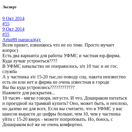
Эксперт
9 Окт 2014
#55
9 Окт 2014
#55
Artur89 написал(а):
Всем привет, извиняюсь что не по теме. Просто мучает
вопрос)
Есть два варианта для работы УФМС и частная юр.фирма.
Куда лучше устроиться????
В УФМС начальство не понравилось, з/п 10 тыс и не гос.
служба
А у частника з/п 15-20 тыс,по поводу соц. пакета неизвестно
есть он или нет и фирма не очень известная в городе
Вы бы куда устроились????????????
Нажмите для раскрытия...
10 тысяч - мягко говоря, негусто. И что, Дошираком питаться
и проездной на трамвай купить? Оно, может быть, и неплохо,
но далеко не для всех. Если вы считаете, что в УФМС у вас
шансов вырасти до цифры больше, чем 10, чем у частника
уйти с 15-20 вверх - можете попробовать. Но, боюсь, с
Дошираком всё же не очень комфортно.