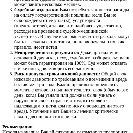
может занять несколько месяцев.
Судебные издержки:
Вам потребуется понести расходы
на оплату государственной пошлины (если Вы не
освобождены от ее уплаты), услуг юриста
(представителя), а также, что наиболее существенно,
расходы на проведение судебно-медицинской
экспертизы. В случае выигрыша дела эти расходы могут
быть взысканы с ответчика, но первоначально их, как
правило, несет истец.
Неопределенность результата:
Даже при наличии
оснований для иска, исход судебного разбирательства не
может быть гарантирован на 100%. Суд может отказать
в иске или удовлетворить его частично.
Риск пропуска срока исковой давности:
Общий срок
исковой давности по требованиям о возмещении вреда
составляет три года. Важно правильно определить
момент, с которого начинает течь этот срок (обычно это
день, когда Вы узнали или должны были узнать о
нарушении своего права и о том, кто является
надлежащим ответчиком по иску о возмещении этого
вреда). Уточнение дат Вашего лечения критически
важно для оценки этого риска.
Рекомендации
Исходя из анализа Вашей ситуации, рекомендую предпринять