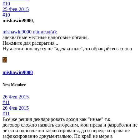
#10
25 Фев 2015
#10
mishawin9000
,
mishawin9000 написал(а):
адекватные местные налоговые органы.
Нажмите для раскрытия...
Ну а если попадутся не "адекватные", то обращайтесь снова
M
mishawin9000
New Member
26 Фев 2015
#11
26 Фев 2015
#11
Все же решил декларировать доход как "иные" т.к.
договор сложно назвать авторским, мои права и разработки не
четко и однозначно зафиксированы, да и передача права не
зафиксированно документально. По край не мере в