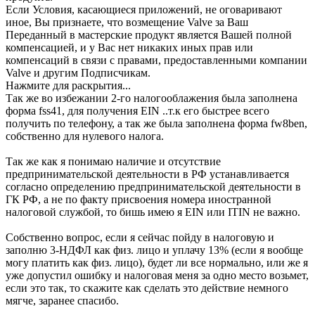
Если Условия, касающиеся приложений, не оговаривают
иное, Вы признаете, что возмещение Valve за Ваш
Переданный в мастерские продукт является Вашей полной
компенсацией, и у Вас нет никаких иных прав или
компенсаций в связи с правами, предоставленными компании
Valve и другим Подписчикам.
Нажмите для раскрытия...
Так же во избежании 2-го налогооблажения была заполнена
форма fss41, для получения EIN ..т.к его быстрее всего
получить по телефону, а так же была заполнена форма fw8ben,
собственно для нулевого налога.
Так же как я понимаю наличие и отсутствие
предпринимательской деятельности в РФ устанавливается
согласно определению предпринимательской деятельности в
ГК РФ, а не по факту присвоения номера иностранной
налоговой службой, то бишь имею я EIN или ITIN не важно.
Собственно вопрос, если я сейчас пойду в налоговую и
заполню 3-НДФЛ как физ. лицо и уплачу 13% (если я вообще
могу платить как физ. лицо), будет ли все нормально, или же я
уже допустил ошибку и налоговая меня за одно место возьмет,
если это так, то скажите как сделать это действие немного
мягче, заранее спасибо.