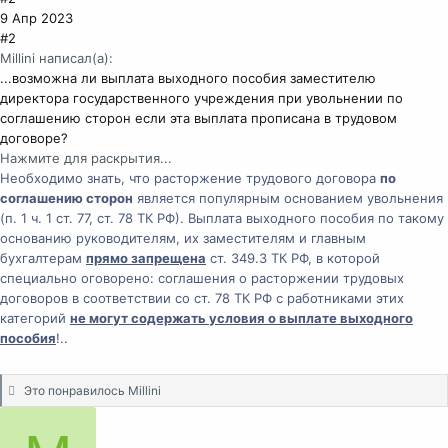
9 Апр 2023
#2
Millini написал(а):
...возможна ли выплата выходного пособия заместителю
директора государственного учреждения при увольнении по
соглашению сторон если эта выплата прописана в трудовом
договоре?
Нажмите для раскрытия...
Необходимо знать, что расторжение трудового договора
по
соглашению сторон
является популярным основанием увольнения
(п. 1 ч. 1 ст. 77, ст. 78 ТК РФ). Выплата выходного пособия по такому
основанию руководителям, их заместителям и главным
бухгалтерам
прямо запрещена
ст. 349.3 ТК РФ, в которой
специально оговорено: соглашения о расторжении трудовых
договоров в соответствии со ст. 78 ТК РФ с работниками этих
категорий
не могут содержать условия о выплате выходного
пособия
!..
С
Это понравилось
Millini
и
м
п