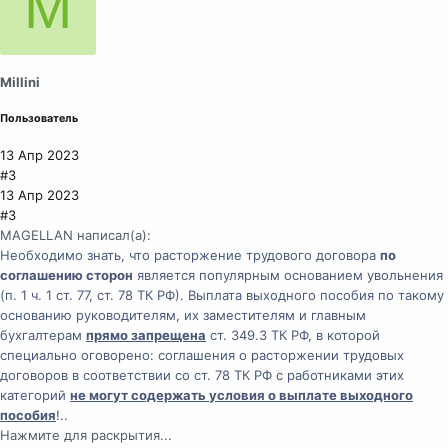
M
а
т
и
и
Millini
:
Пользователь
13 Апр 2023
#3
13 Апр 2023
#3
MAGELLAN написал(а):
Необходимо знать, что расторжение трудового договора
по
соглашению сторон
является популярным основанием увольнения
(п. 1 ч. 1 ст. 77, ст. 78 ТК РФ). Выплата выходного пособия по такому
основанию руководителям, их заместителям и главным
бухгалтерам
прямо запрещена
ст. 349.3 ТК РФ, в которой
специально оговорено: соглашения о расторжении трудовых
договоров в соответствии со ст. 78 ТК РФ с работниками этих
категорий
не могут содержать условия о выплате выходного
пособия
!..
Нажмите для раскрытия...