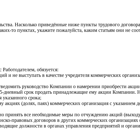
льства. Насколько приведённые ниже пункты трудового договора
ких-то пунктах, укажите пожалуйста, каким статьям они не соо
 Работодателем, обязуется:
ций и не выступать в качестве учредителя коммерческих организ
 уведомить руководство Компании о намерении приобрести акции
15-дневный срок продать принадлежащие ему акции Компании. Н
 указанного срока;
 акциях (долях, паях) коммерческих организация с указанием д
о принять все необходимые меры по отчуждению акций (выходу 
жданско-правовых договоров в других коммерческих организациях
ководящие должности в органах управления предприятий и орган