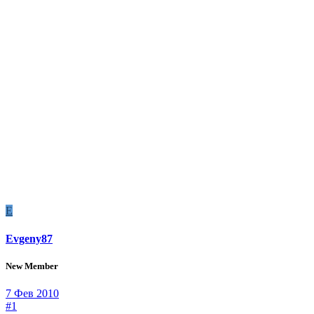
E
Evgeny87
New Member
7 Фев 2010
#1