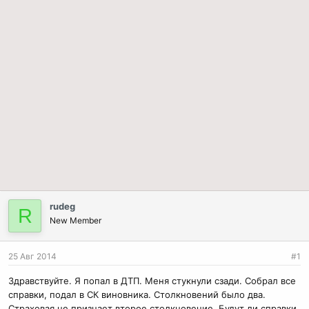
rudeg
R
New Member
25 Авг 2014
#1
Здравствуйте. Я попал в ДТП. Меня стукнули сзади. Собрал все
справки, подал в СК виновника. Столкновений было два.
Страховая не признает второе столкновение. Будут ли справки