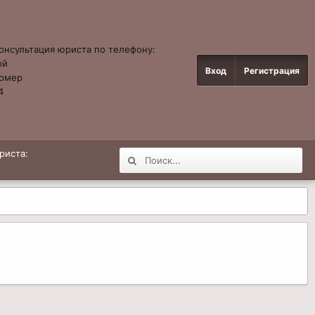
онсультация юриста по телефону:
ый
Вход
Регистрация
омер
4
риста: