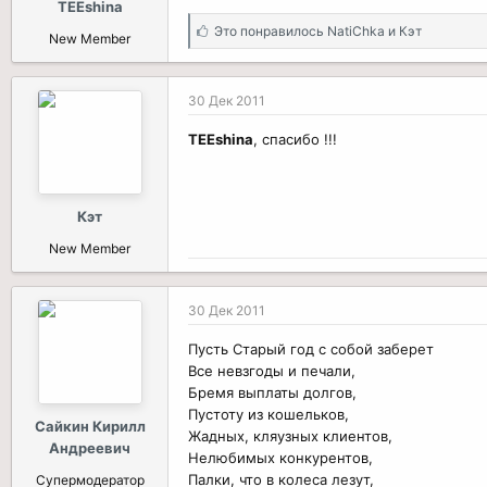
TEEshina
С
Это понравилось
NatiChka
и
Кэт
New Member
и
м
п
30 Дек 2011
а
т
TEEshina
, спасибо !!!
и
и
:
Кэт
New Member
30 Дек 2011
Пусть Старый год с собой заберет
Все невзгоды и печали,
Бремя выплаты долгов,
Пустоту из кошельков,
Сайкин Кирилл
Жадных, кляузных клиентов,
Андреевич
Hелюбимых конкурентов,
Палки, что в колеса лезут,
Супермодератор