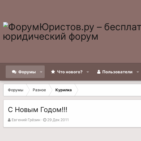
Форумы
Что нового?
Пользователи
Форумы
Разное
Курилка
С Новым Годом!!!
А
Д
Евгений Грёзин
29 Дек 2011
в
а
т
т
о
а