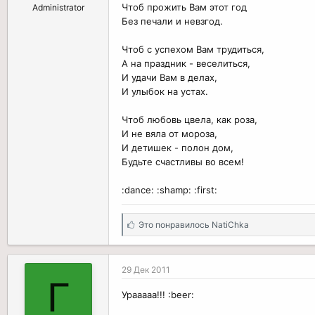
Чтоб прожить Вам этот год
Administrator
Без печали и невзгод.
Чтоб с успехом Вам трудиться,
А на праздник - веселиться,
И удачи Вам в делах,
И улыбок на устах.
Чтоб любовь цвела, как роза,
И не вяла от мороза,
И детишек - полон дом,
Будьте счастливы во всем!
:dance: :shamp: :first:
С
Это понравилось
NatiChka
и
м
п
29 Дек 2011
а
Г
т
Урааааа!!! :beer:
и