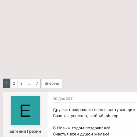
р
н
т
а
е
ч
м
а
ы
л
а
1
2
3
...
7
Вперёд
29 Дек 2011
Е
Друзья, поздравляю всех с наступающим
Счастья, успехов, любви! :shamp:
С Новым годом поздравляю!
Евгений Грёзин
Счастья всей душой желаю!