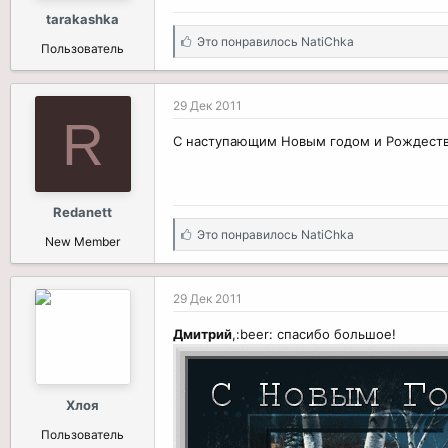
tarakashka
С
Это понравилось
NatiChka
Пользователь
и
м
п
29 Дек 2011
а
R
т
С наступающим Новым годом и Рождество
и
и
:
Redanett
С
Это понравилось
NatiChka
New Member
и
м
п
29 Дек 2011
а
т
Дмитрий
,:beer: спасибо большое!
и
и
:
Хлоя
Пользователь