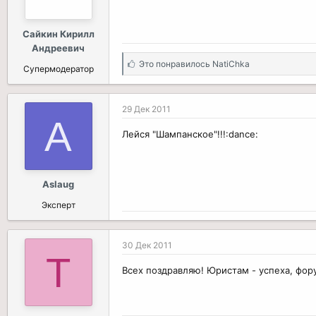
Сайкин Кирилл
Андреевич
С
Это понравилось
NatiChka
Супермодератор
и
м
п
29 Дек 2011
а
A
т
Лейся "Шампанское"!!!:dance:
и
и
:
Aslaug
Эксперт
30 Дек 2011
T
Всех поздравляю! Юристам - успеха, фору