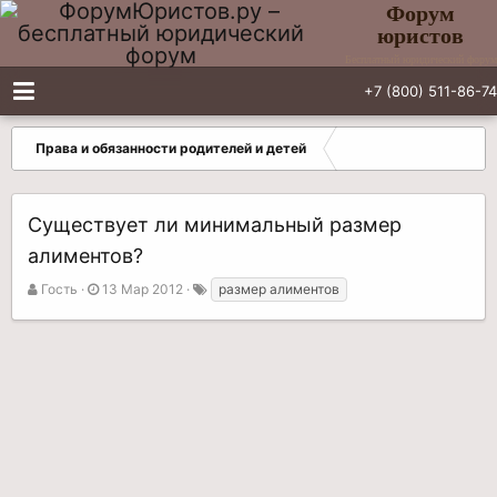
Форум
юристов
Бесплатный юридический форум
+7 (800) 511-86-74
Права и обязанности родителей и детей
Существует ли минимальный размер
алиментов?
А
Д
Т
Гость
13 Мар 2012
размер алиментов
в
а
е
т
т
г
о
а
и
р
н
т
а
е
ч
м
а
ы
л
а