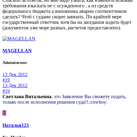
Спасибо за ответы, но мне надо узнать, как изменить исковые
требования взыскать не с осужденного , а из средств
федерального бюджета а виновника аварии соотвентчиком
сделать? Чтоб с судами скорее завязать. По крайней мере
государственный ответчик хотя бы на заседания ходить будет
(документов уже море разных, расчетов предоставлено).
MAGELLAN
Administrator
13 Дек 2012
#19
13 Дек 2012
#19
Светлана Витальевна
,
это Заявление Вы сможете подать,
только после исполнения решения суда!!.:cowboy:
Н
Наталья123