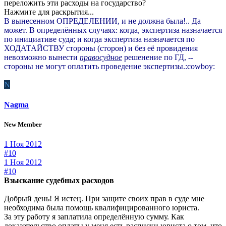
переложить эти расходы на государство?
Нажмите для раскрытия...
В вынесенном ОПРЕДЕЛЕНИИ, и не должна была!.. Да
может. В определённых случаях: когда, экспертиза назначается
по инициативе суда; и когда экспертиза назначается по
ХОДАТАЙСТВУ стороны (сторон) и без её провидения
невозможно вынести
правосудное
решенение по ГД, --
стороны не могут оплатить проведение экспертизы.:cowboy:
N
Nagma
New Member
1 Ноя 2012
#10
1 Ноя 2012
#10
Взыскание судебных расходов
Добрый день! Я истец. При защите своих прав в суде мне
необходима была помощь квалифицированного юриста.
За эту работу я заплатила определённую сумму. Как
доказательство оплаты у меня есть расписки юриста о том, что