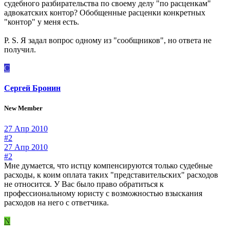
судебного разбирательства по своему делу "по расценкам"
адвокатских контор? Обобщенные расценки конкретных
"контор" у меня есть.
P. S. Я задал вопрос одному из "сообщников", но ответа не
получил.
С
Сергей Бронин
New Member
27 Апр 2010
#2
27 Апр 2010
#2
Мне думается, что истцу компенсируются только судебные
расходы, к коим оплата таких "представительских" расходов
не относится. У Вас было право обратиться к
профессиональному юристу с возможностью взыскания
расходов на него с ответчика.
N