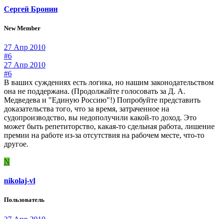
Сергей Бронин
New Member
27 Апр 2010
#6
27 Апр 2010
#6
В ваших суждениях есть логика, но нашим законодательством
она не поддержана. (Продолжайте голосовать за Д. А.
Медведева и "Единую Россию"!) Попробуйте представить
доказательства того, что за время, затраченное на
судопроизводство, вы недополучили какой-то доход. Это
может быть репетиторство, какая-то сдельная работа, лишение
премии на работе из-за отсутствия на рабочем месте, что-то
другое.
N
nikolaj-vl
Пользователь