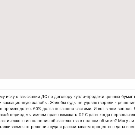
ому иску о взыскании ДС по договору купли-продажи ценных бумаг
и кассационную жалобы. Жалобы суды не удовлетворили - решение
е производство. 60% долга погашено частями. И вот в чем вопрос:
 какой период мы имеем право взыскать %? С даты когда первонача
актического исполнения обязательства в полном объеме? Могу ли я
талкиваемся от решения суда и рассчитываем проценты с даты вне