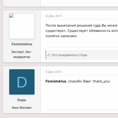
4 Дек 2011
После вынесения решения суда Вы может
существует. Существует обязанность испо
понятно написано.
Femistoklus
Эксперт, Экс-
С
Это понравилось
Dopa
модератор
и
м
п
5 Дек 2011
а
D
т
Femistoklus
, спасибо Вам! :thank_you:
и
и
:
Dopa
New Member