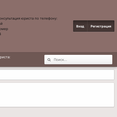
онсультация юриста по телефону:
ый
Вход
Регистрация
омер
4
риста: