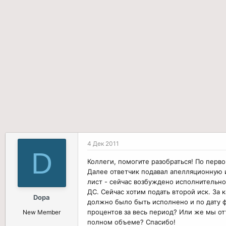
р
н
т
а
е
ч
м
а
ы
л
а
4 Дек 2011
D
Коллеги, помогите разобраться! По перв
Далее ответчик подавал апелляционную 
лист - сейчас возбуждено исполнительно
ДС. Сейчас хотим подать второй иск. За
Dopa
должно было быть исполнено и по дату ф
процентов за весь период? Или же мы от
New Member
полном объеме? Спасибо!