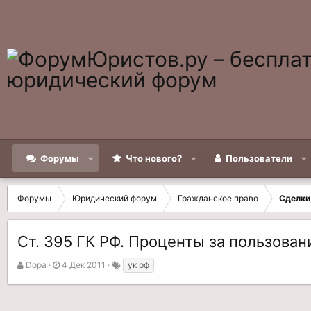
Форумы
Что нового?
Пользователи
Форумы
Юридический форум
Гражданское право
Сделки
Ст. 395 ГК РФ. Проценты за пользов
А
Д
Т
Dopa
4 Дек 2011
ук рф
в
а
е
т
т
г
о
а
и