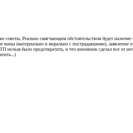
ошие советы. Реально смягчающим обстоятельством будет наличи
ие вины (материально и морально с пострадавшими), заявление о
П нельзя было предотвратить, и что виновник сделал все от него
тить...)