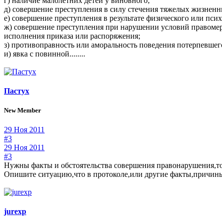
г) наличие малолетних детей у виновного;
д) совершение преступления в силу стечения тяжелых жизненны
е) совершение преступления в результате физического или пс
ж) совершение преступления при нарушении условий правомер
исполнения приказа или распоряжения;
з) противоправность или аморальность поведения потерпевшег
и) явка с повинной........
Пастух
New Member
29 Ноя 2011
#3
29 Ноя 2011
#3
Нужны факты и обстоятельства совершения правонарушения,то
Опишите ситуацию,что в протоколе,или другие факты,причин
jurexp