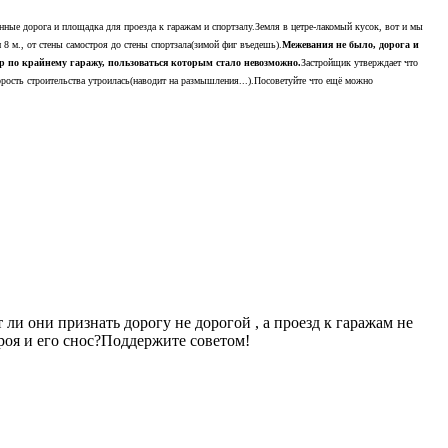
ные дорога и площадка для проезда к гаражам и спортзалу.Земля в цетре-лакомый кусок, вот и мы
 8 м., от стены самостроя до стены спортзала(зимой фиг въедешь).
Межевания не было, дорога и
ор по крайнему гаражу, пользоваться которым стало невозможно.
Застройщик утверждает что
орость строительства утроилась(наводит на размышления...).Посоветуйте что ещё можно
и они признать дорогу не дорогой , а проезд к гаражам не
роя и его снос?Поддержите советом!