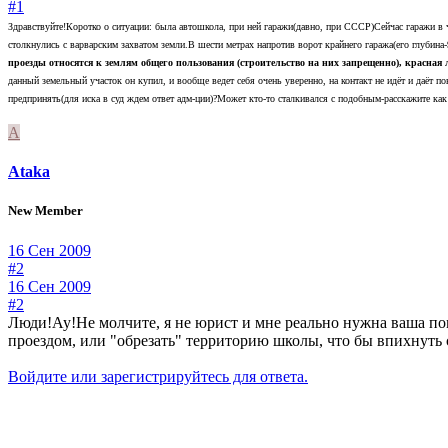
#1
Здравствуйте!Коротко о ситуации: была автошкола, при ней гаражи(давно, при СССР)Сейчас гаражи в
столкнулись с варварским захватом земли.В шести метрах напротив ворот крайнего гаража(его глубина-9
проезды относятся к землям общего пользования (строительство на них запрещенно), красная
данный земельный участок он купил, и вообще ведет себя очень уверенно, на контакт не идёт и даёт 
предпринять(для иска в суд ждем ответ адм-ции)?Может кто-то сталкивался с подобным-расскажите ка
A
Ataka
New Member
16 Сен 2009
#2
16 Сен 2009
#2
Люди!Ау!Не молчите, я не юрист и мне реально нужна ваша по
проездом, или "обрезать" территорию школы, что бы впихнуть 
Войдите или зарегистрируйтесь для ответа.