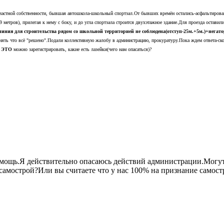
 частной собственности, бывшая автошкола-школьный спортзал.От бывших времён остались-асфальтирован
 метров), прилегая к нему с боку, и до угла спортзала строится двухэтажное здание.Для проезда оставили
 линия для строительства рядом со школьной территорией не соблюдена(отступ-25м.+5м.)+негат
понять что всё "решено".Подали коллективную жалобу в администрацию, прокуратуру.Пока ждем ответа-ск
к
ЭТО
можно зарегистрировать, какие есть лазейки(чего нам опасаться)?
мощь.Я действительно опасаюсь действий администрации.Могут л
самострой?Или вы считаете что у нас 100% на признание самост