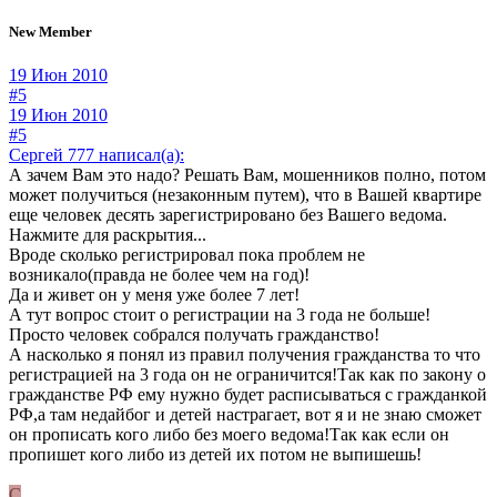
New Member
19 Июн 2010
#5
19 Июн 2010
#5
Сергей 777 написал(а):
А зачем Вам это надо? Решать Вам, мошенников полно, потом
может получиться (незаконным путем), что в Вашей квартире
еще человек десять зарегистрировано без Вашего ведома.
Нажмите для раскрытия...
Вроде сколько регистрировал пока проблем не
возникало(правда не более чем на год)!
Да и живет он у меня уже более 7 лет!
А тут вопрос стоит о регистрации на 3 года не больше!
Просто человек собрался получать гражданство!
А насколько я понял из правил получения гражданства то что
регистрацией на 3 года он не ограничится!Так как по закону о
гражданстве РФ ему нужно будет расписываться с гражданкой
РФ,а там недайбог и детей настрагает, вот я и не знаю сможет
он прописать кого либо без моего ведома!Так как если он
пропишет кого либо из детей их потом не выпишешь!
С