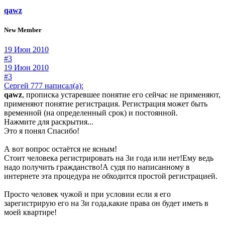
qawz
New Member
19 Июн 2010
#3
19 Июн 2010
#3
Сергей 777 написал(а):
qawz
, прописка устаревшее понятие его сейчас не применяют,
применяют понятие регистрация. Регистрация может быть
временной (на определенный срок) и постоянной.
Нажмите для раскрытия...
Это я понял Спасибо!
А вот вопрос остаётся не ясным!
Стоит человека регистрировать на 3и года или нет!Ему ведь
надо получить гражданство!А судя по написанному в
интернете эта процедура не обходится простой регистрацией.
Просто человек чужой и при условии если я его
зарегистрирую его на 3и года,какие права он будет иметь в
моей квартире!