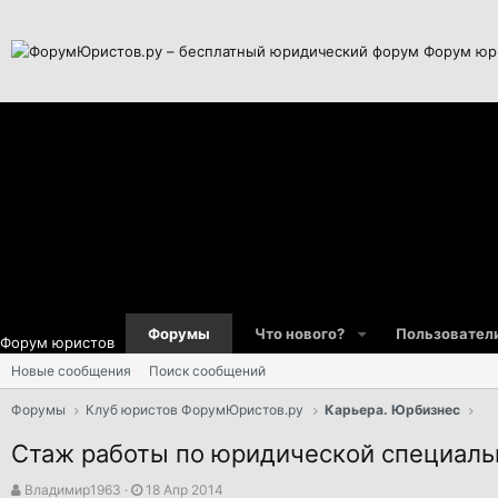
Форум юр
Форумы
Что нового?
Пользовател
Форум юристов
Новые сообщения
Поиск сообщений
Форумы
Клуб юристов ФорумЮристов.ру
Карьера. Юрбизнес
Стаж работы по юридической специальн
А
Д
Владимир1963
18 Апр 2014