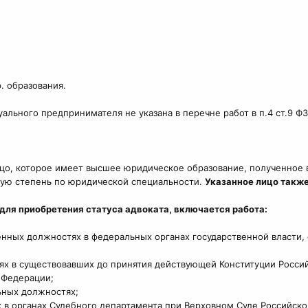
 образования.
ального предпринимателя не указана в перечне работ в п.4 ст.9 ФЗ
 лицо, которое имеет высшее юридическое образование, полученно
ную степень по юридической специальности.
Указанное лицо такж
для приобретения статуса адвоката, включается работа:
нных должностях в федеральных органах государственной власти, 
ях в существовавших до принятия действующей Конституции Росси
 Федерации;
ьных должностях;
 в органах Судебного департамента при Верховном Суде Российск