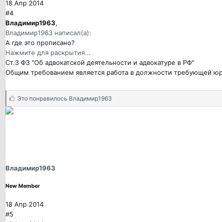
18 Апр 2014
#4
Владимир1963
,
Владимир1963 написал(а):
А где это прописано?
Нажмите для раскрытия...
Ст.3 ФЗ "Об адвокатской деятельности и адвокатуре в РФ"
Общим требованием является работа в должности требующей юр.
С
Это понравилось
Владимир1963
и
м
п
а
т
и
и
Владимир1963
:
New Member
18 Апр 2014
#5