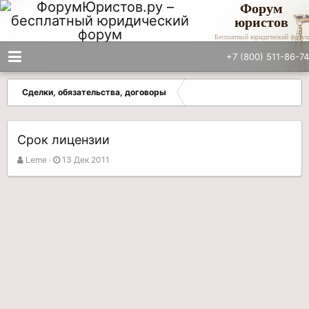
Форум
юристов
Бесплатный юридический форум
+7 (800) 511-86-74
Сделки, обязательства, договоры
Срок лицензии
А
Д
Leme
13 Дек 2011
в
а
т
т
о
а
р
н
т
а
е
ч
м
а
ы
л
а