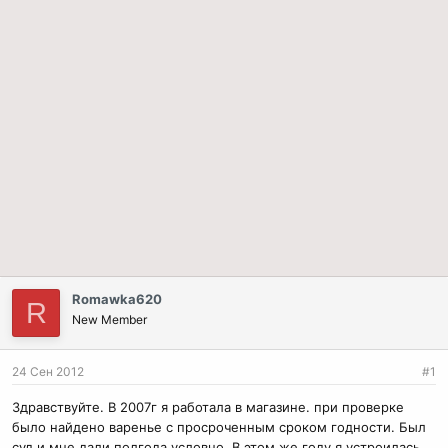
Romawka620
R
New Member
24 Сен 2012
#1
Здравствуйте. В 2007г я работала в магазине. при проверке
было найдено варенье с просроченным сроком годности. Был
суд и мне дали полгода условно. В этом же году я устроилась