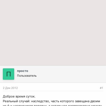
просто
П
Пользователь
2 Дек 2012
#1
Доброе время суток.
Реальный случай: наследство, часть которого завещана двоим
из 4-х наследников поровну, а остальное распределено между