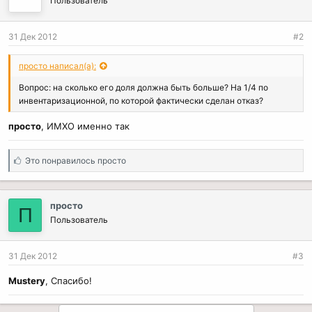
Пользователь
31 Дек 2012
#2
просто написал(а):
Вопрос: на сколько его доля должна быть больше? На 1/4 по
инвентаризационной, по которой фактически сделан отказ?
просто
, ИМХО именно так
С
Это понравилось
просто
и
м
п
просто
П
а
Пользователь
т
и
и
31 Дек 2012
#3
:
Mustery
, Спасибо!