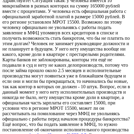
Здравствуйте! Ситуация такая: у человека имеется 10
микрозаймов в разных конторах на сумму 165000 рублей
вместе с процентами. У человека есть официальная работа с
официальной заработной платой в размере 15000 рублей. В
его регионе установлен МРОТ 15500. Возможно ли этому
человеку официально не увольняясь с работы подать
заявление в МФЦ упомянув всех кредиторов в списке и
получить возможность стать банкротом, что бы не платить по
этим долгам? Человек не занимает руководящие должности и
не планирует в будущем. У него нету имущества вообще ни
какого, кроме доли в квартире с престарелыми родителями.
Карты банков не заблокированы, конторы эти ещё не
подавали в суд и нету не каких делопроизводств, потому что
после займа прошло около 2.5 месяцев и исполнительные
производства могут появиться уже в ближайшем будущем и
если они и могли бы прекращаться, то начинались бы новые,
так как контор в которых он должен - 10 штук. Вопрос, если в
данный момент у него нету исполнительных производств и
никогда не было, нету имущества кроме доли в квартире, а
официальная часть зарплаты его составляет 15000, при
условии что в регионе МРОТ 15500, может ли он
рассчитывать на помилование через МФЦ не увольняясь
официально с работы перед началом процедуры банкротства?
Ещё вопрос, что бы подать заявление в МФЦ, то нужно
постановление об окончании исполнительного производства