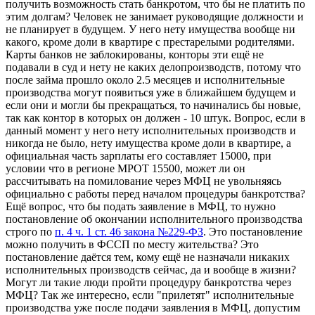
получить возможность стать банкротом, что бы не платить по
этим долгам? Человек не занимает руководящие должности и
не планирует в будущем. У него нету имущества вообще ни
какого, кроме доли в квартире с престарелыми родителями.
Карты банков не заблокированы, конторы эти ещё не
подавали в суд и нету не каких делопроизводств, потому что
после займа прошло около 2.5 месяцев и исполнительные
производства могут появиться уже в ближайшем будущем и
если они и могли бы прекращаться, то начинались бы новые,
так как контор в которых он должен - 10 штук. Вопрос, если в
данный момент у него нету исполнительных производств и
никогда не было, нету имущества кроме доли в квартире, а
официальная часть зарплаты его составляет 15000, при
условии что в регионе МРОТ 15500, может ли он
рассчитывать на помилование через МФЦ не увольняясь
официально с работы перед началом процедуры банкротства?
Ещё вопрос, что бы подать заявление в МФЦ, то нужно
постановление об окончании исполнительного производства
строго по
п. 4 ч. 1 ст. 46 закона №229-ФЗ
. Это постановление
можно получить в ФССП по месту жительства? Это
постановление даётся тем, кому ещё не назначали никаких
исполнительных производств сейчас, да и вообще в жизни?
Могут ли такие люди пройти процедуру банкротства через
МФЦ? Так же интересно, если "прилетят" исполнительные
производства уже после подачи заявления в МФЦ, допустим