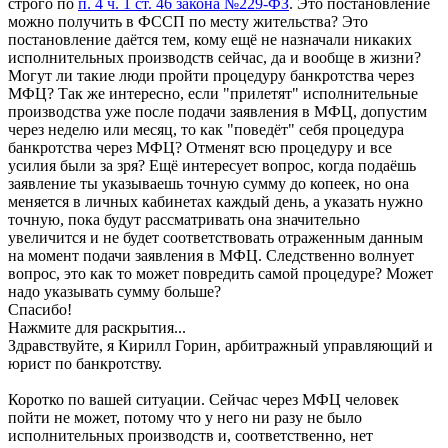
строго по
п. 4 ч. 1 ст. 46 закона №229-ФЗ
. Это постановление
можно получить в ФССП по месту жительства? Это
постановление даётся тем, кому ещё не назначали никаких
исполнительных производств сейчас, да и вообще в жизни?
Могут ли такие люди пройти процедуру банкротства через
МФЦ? Так же интересно, если "прилетят" исполнительные
производства уже после подачи заявления в МФЦ, допустим
через неделю или месяц, то как "поведёт" себя процедура
банкротства через МФЦ? Отменят всю процедуру и все
усилия были за зря? Ещё интересует вопрос, когда подаёшь
заявление ты указываешь точную сумму до копеек, но она
меняется в личных кабинетах каждый день, а указать нужно
точную, пока будут рассматривать она значительно
увеличится и не будет соответствовать отраженным данным
на момент подачи заявления в МФЦ. Следственно волнует
вопрос, это как то может повредить самой процедуре? Может
надо указывать сумму больше?
Спасибо!
Нажмите для раскрытия...
Здравствуйте, я Кирилл Горин, арбитражный управляющий и
юрист по банкротству.
Коротко по вашей ситуации. Сейчас через МФЦ человек
пойти не может, потому что у него ни разу не было
исполнительных производств и, соответственно, нет