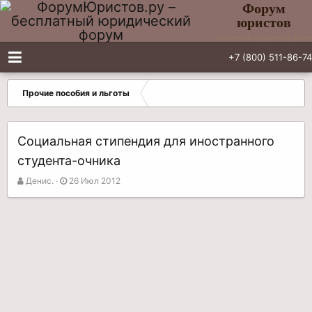
Форум
юристов
Бесплатный юридический форум
+7 (800) 511-86-74
Прочие пособия и льготы
Социальная стипендия для иностранного
студента-очника
А
Д
Денис.
26 Июл 2012
в
а
т
т
о
а
р
н
т
а
е
ч
м
а
ы
л
а