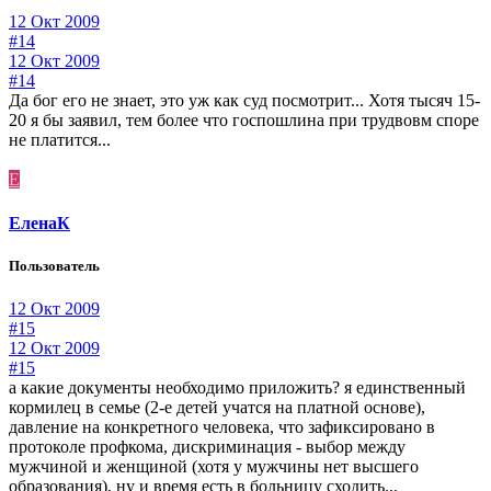
12 Окт 2009
#14
12 Окт 2009
#14
Да бог его не знает, это уж как суд посмотрит... Хотя тысяч 15-
20 я бы заявил, тем более что госпошлина при трудвовм споре
не платится...
Е
ЕленаК
Пользователь
12 Окт 2009
#15
12 Окт 2009
#15
а какие документы необходимо приложить? я единственный
кормилец в семье (2-е детей учатся на платной основе),
давление на конкретного человека, что зафиксировано в
протоколе профкома, дискриминация - выбор между
мужчиной и женщиной (хотя у мужчины нет высшего
образования), ну и время есть в больницу сходить...