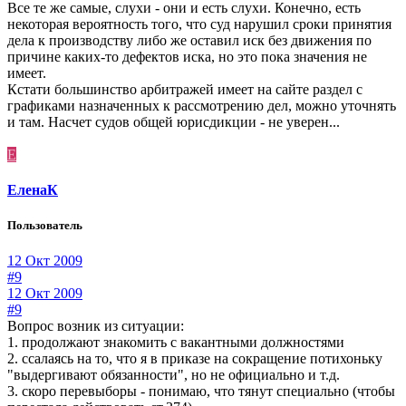
Все те же самые, слухи - они и есть слухи. Конечно, есть
некоторая вероятность того, что суд нарушил сроки принятия
дела к производству либо же оставил иск без движения по
причине каких-то дефектов иска, но это пока значения не
имеет.
Кстати большинство арбитражей имеет на сайте раздел с
графиками назначенных к рассмотрению дел, можно уточнять
и там. Насчет судов общей юрисдикции - не уверен...
Е
ЕленаК
Пользователь
12 Окт 2009
#9
12 Окт 2009
#9
Вопрос возник из ситуации:
1. продолжают знакомить с вакантными должностями
2. ссалаясь на то, что я в приказе на сокращение потихоньку
"выдергивают обязанности", но не официально и т.д.
3. скоро перевыборы - понимаю, что тянут специально (чтобы