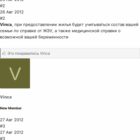
#2
26 Авг 2012
#2
Vinca
, при предоставлении жилья будет учитываться состав вашей
семьи по справке от ЖЭУ, а также медицинской справки о
возможной вашей беременности
С
Это понравилось
Vinca
и
м
V
п
а
т
и
и
Vinca
:
New Member
27 Авг 2012
#3
27 Авг 2012
#3