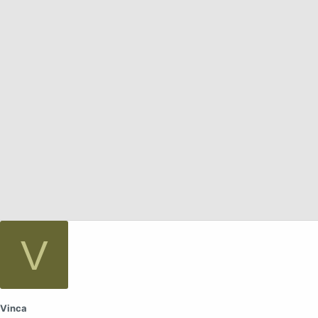
а
V
Vinca