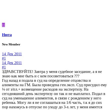
Н
Нюта
New Member
14 Дек 2011
#1
14 Дек 2011
#1
ЗДРАВСТВУЙТЕ! Завтра у меня судебное заседание, а я не
знаю как мне быть и с кем посоветоваться ???
Год назад я подала в суд на определение отцовства и
алименты на ГМ. Была проведена ген.эксп. Суд присудил ему
¼ от з/пл.+ возмещение расходов на экспертизу. На
сегодняшний день экспертизу он так и не выплатил. Подал в
суд на уменьшение алиментов, в связи с рождением у него
ребенка. Могу ли я не соглашаться на 1/6 часть, т.к я до сих
пор нахожусь в отпуске по уходу до 3-х лет, у меня имеется