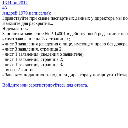
13 Июн 2012
#3
Андрей 1979 написал(а):
Здравствуйте при смене паспартных данных у директора мы по
Нажмите для раскрытия...
Я делала так:
Заполняем заявление № Р-14001 в действующей редакции с н
- само заявление на 2-х страницах;
- лист З заявления (сведения о лице, имеющем право без довер
- лист З заявления, страница 2;
- лист Т заявления (сведения о заявителе);
- лист Т заявления, страница 2;
- лист Т заявления, страница 3.
= всего 7 листов.
- Заверяем подлинность подписи директора у нотариуса. (Нотар
Войдите или зарегистрируйтесь для ответа.