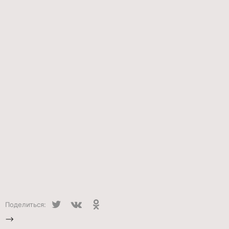
Twitter
VK
Одноклассники
Поделиться:
-->