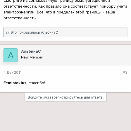
Смотрите на согласованную границу эксплуатационной
ответственности. Как правило она соответствует прибору учета
электроэнергии. Все, что в пределах этой границы - ваша
ответственность.
С
Это понравилось
АльбинаС
и
м
п
АльбинаС
А
а
New Member
т
и
и
4 Дек 2011
#3
:
Femistoklus
, спасибо!
Войдите или зарегистрируйтесь для ответа.