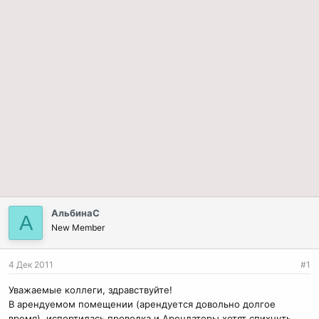
АльбинаС
А
New Member
4 Дек 2011
#1
Уважаемые коллеги, здравствуйте!
В арендуемом помещении (арендуется довольно долгое
время), испортилась проводка и Арендаторы хотят спихнуть