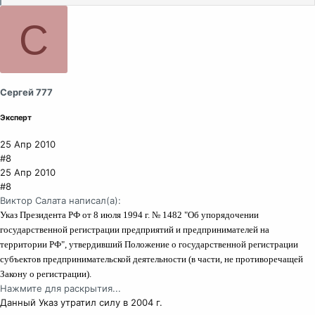
и
м
С
п
а
т
и
и
Сергей 777
:
Эксперт
25 Апр 2010
#8
25 Апр 2010
#8
Виктор Салата написал(а):
Указ Президента РФ от 8 июля 1994 г. № 1482 "Об упорядочении
государственной регистрации предприятий и предпринимателей на
территории РФ", утвердивший Положение о государственной регистрации
субъектов предпринимательской деятельности (в части, не противоречащей
Закону о регистрации).
Нажмите для раскрытия...
Данный Указ утратил силу в 2004 г.