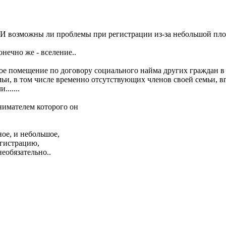
? И возможны ли проблемы при регистрации из-за небольшой пл
нечно же - вселение..
ое помещение по договору социального найма других граждан в 
мьи, в том числе временно отсутствующих членов своей семьи, 
......
анимателем которого он
ное, и небольшое,
егистрацию,
еобязательно..