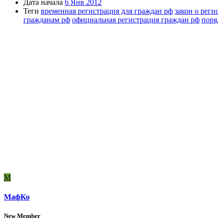
Дата начала
6 Янв 2012
Теги
временная регистрация для граждан рф
закон о рег
гражданам рф
официальная регистрация граждан рф
поря
М
МафКо
New Member