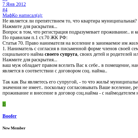
7 Янв 2012
#4
МафКо написал(а):
Не является ли препятствием то, что квартира муниципальная
Нажмите для раскрытия...
Вопрос в том, что регистрация подразумевает проживание.. и ко
По правилам п.1 ст.70 ЖК РФ:
Статья 70. Право нанимателя на вселение в занимаемое им жил
1. Наниматель с согласия в письменной форме членов своей се
социального найма
своего супруга
, своих детей и родителей или.
Нажмите для раскрытия...
ваш муж обладает правом вселить Вас к себе.. в помещение, н
является в соответствии с договором соц. найма..
Так как Вы являетесь его супругой, - то что жильё муниципаль
значения не имеет.. поскольку согласовывать Ваше вселение, р
проживание и внесение в договор соц.найма - с наймодателем н
B
Boofer
New Member