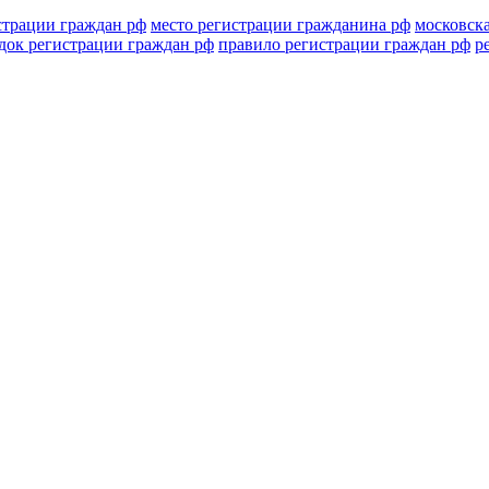
истрации граждан рф
место регистрации гражданина рф
московска
док регистрации граждан рф
правило регистрации граждан рф
р