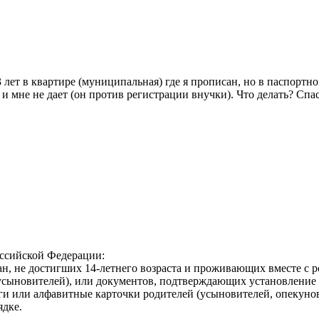
 лет в квартире (муниципальная) где я прописан, но в паспортн
и мне не дает (он против регистрации внучки). Что делать? Спаси
оссийской Федерации:
н, не достигших 14-летнего возраста и проживающих вместе с р
усыновителей), или документов, подтверждающих установление 
ги или алфавитные карточки родителей (усыновителей, опекунов
ядке.