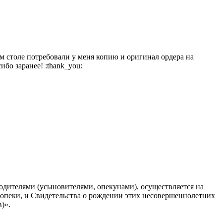
ом столе потребовали у меня копию и оригинал ордера на
бо заранее! :thank_you:
одителями (усыновителями, опекунами), осуществляется на
опеки, и Свидетельства о рождении этих несовершеннолетних
)».