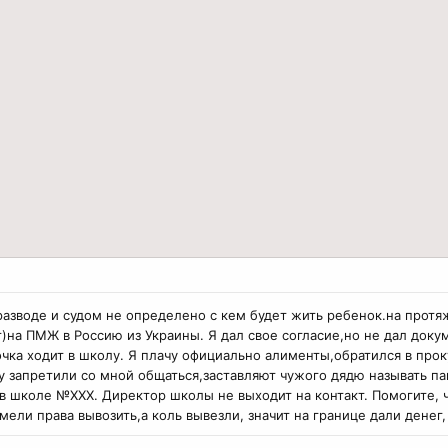
разводе и судом не определено с кем будет жить ребенок.на протя
т)на ПМЖ в Россию из Украины. Я дал свое согласие,но не дал доку
очка ходит в школу. Я плачу официально алименты,обратился в прок
у запретили со мной общаться,заставляют чужого дядю называть пап
я в школе №ХХХ. Директор школы не выходит на контакт. Помогите, 
мели права вывозить,а коль вывезли, значит на границе дали денег