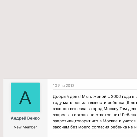
р
н
т
а
е
ч
м
а
ы
л
а
10 Янв 2012
А
Добрый день! Мы с женой с 2006 года в 
году мать решила вывести ребенка (9 ле
законно вывезла в город Москву.Там дев
запросы в органы,но ответов нет! Ребенк
Андрей Вейко
запретили,говорит что в Москве и учитс
законам без моего согласия ребенка не и
New Member