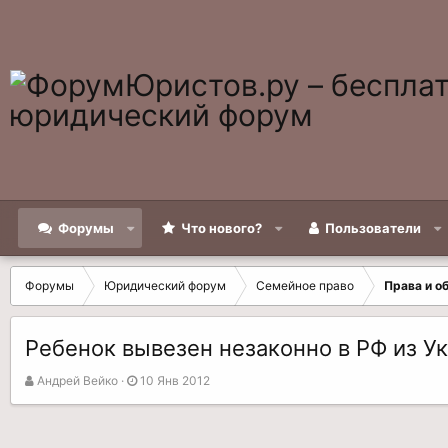
Форумы
Что нового?
Пользователи
Форумы
Юридический форум
Семейное право
Права и о
Ребенок вывезен незаконно в РФ из У
А
Д
Андрей Вейко
10 Янв 2012
в
а
т
т
о
а