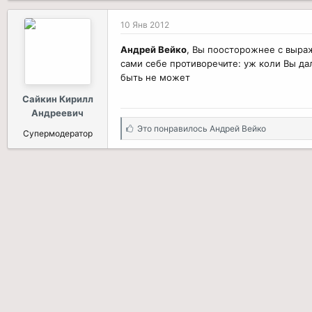
10 Янв 2012
Андрей Вейко
, Вы поосторожнее с выраж
сами себе противоречите: уж коли Вы да
быть не может
Сайкин Кирилл
Андреевич
С
Это понравилось
Андрей Вейко
Супермодератор
и
м
п
а
т
и
и
: