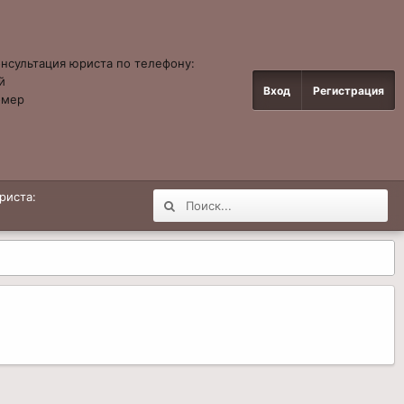
онсультация юриста по телефону:
й
Вход
Регистрация
омер
4
риста: