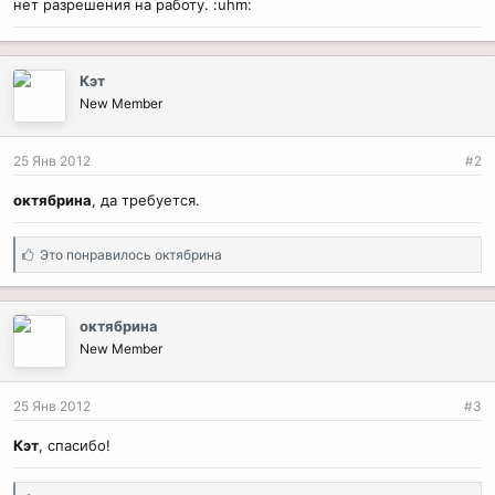
нет разрешения на работу. :uhm:
Кэт
New Member
25 Янв 2012
#2
октябрина
, да требуется.
С
Это понравилось
октябрина
и
м
п
октябрина
а
New Member
т
и
и
25 Янв 2012
#3
:
Кэт
, спасибо!