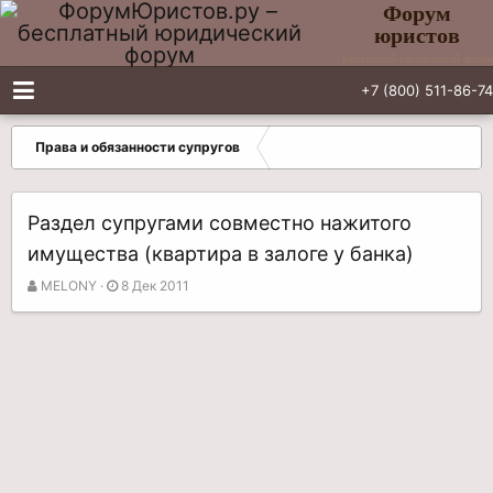
Форум
юристов
Бесплатный юридический форум
+7 (800) 511-86-74
Права и обязанности супругов
Раздел супругами совместно нажитого
имущества (квартира в залоге у банка)
А
Д
MELONY
8 Дек 2011
в
а
т
т
о
а
р
н
т
а
е
ч
м
а
ы
л
а