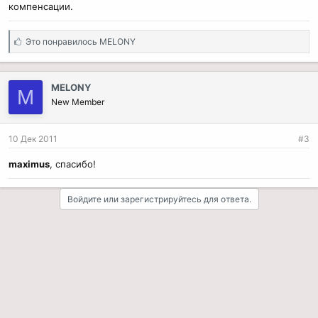
компенсации.
С
Это понравилось
MELONY
и
м
п
MELONY
M
а
New Member
т
и
и
10 Дек 2011
#3
:
maximus
, спасибо!
Войдите или зарегистрируйтесь для ответа.