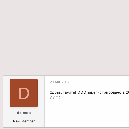
р
н
т
а
е
ч
м
а
ы
л
а
29 Авг 2012
D
Здравствуйте! ООО зарегистрировано в 20
ООО?
deimos
New Member