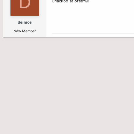
D
Спасибо за ответы!
deimos
New Member