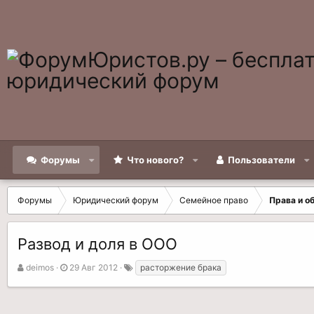
Форумы
Что нового?
Пользователи
Форумы
Юридический форум
Семейное право
Права и о
Развод и доля в ООО
А
Д
Т
deimos
29 Авг 2012
расторжение брака
в
а
е
т
т
г
о
а
и