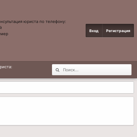
онсультация юриста по телефону:
й
Вход
Регистрация
омер
4
риста: