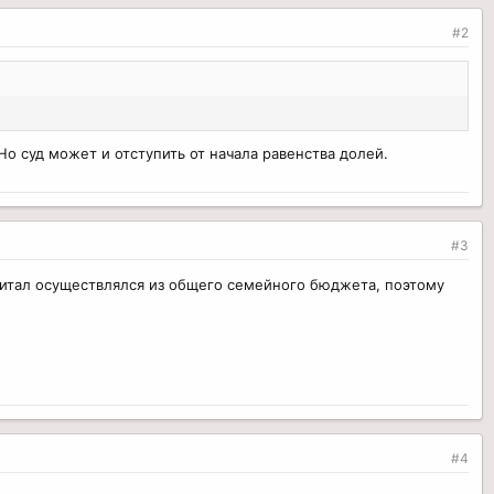
#2
о суд может и отступить от начала равенства долей.
#3
апитал осуществлялся из общего семейного бюджета, поэтому
#4