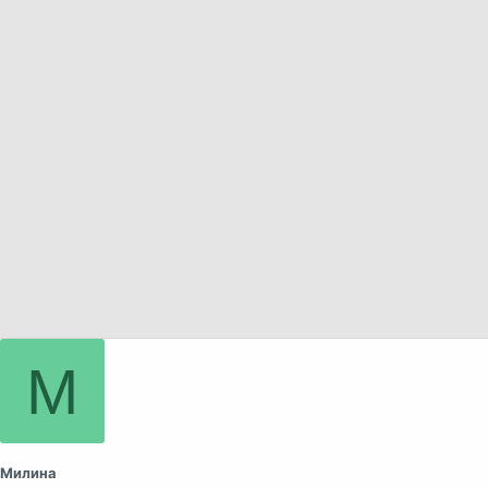
а
М
Милина