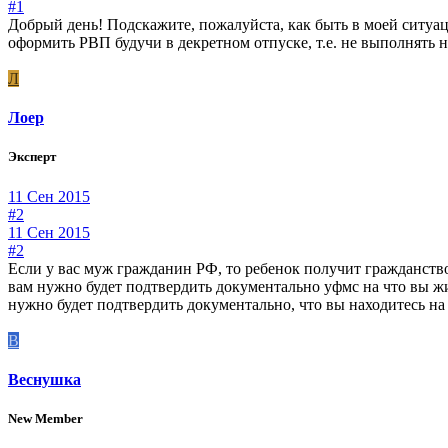
#1
Добрый день! Подскажите, пожалуйста, как быть в моей ситуац
оформить РВП будучи в декретном отпуске, т.е. не выполнять 
Л
Лоер
Эксперт
11 Сен 2015
#2
11 Сен 2015
#2
Если у вас муж гражданин РФ, то ребенок получит гражданство
вам нужно будет подтвердить документально уфмс на что вы жи
нужно будет подтвердить документально, что вы находитесь н
В
Веснушка
New Member