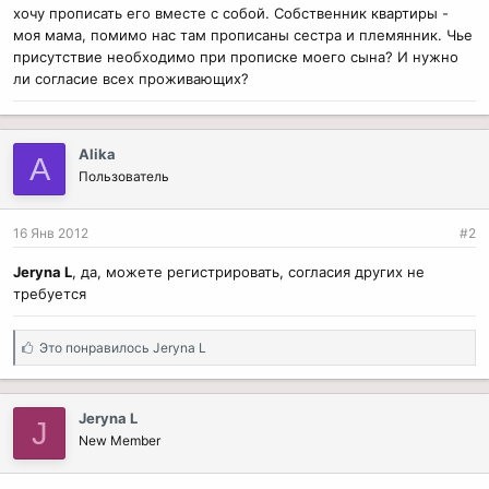
хочу прописать его вместе с собой. Собственник квартиры -
моя мама, помимо нас там прописаны сестра и племянник. Чье
присутствие необходимо при прописке моего сына? И нужно
ли согласие всех проживающих?
Аlika
А
Пользователь
16 Янв 2012
#2
Jeryna L
, да, можете регистрировать, согласия других не
требуется
С
Это понравилось
Jeryna L
и
м
п
Jeryna L
J
а
New Member
т
и