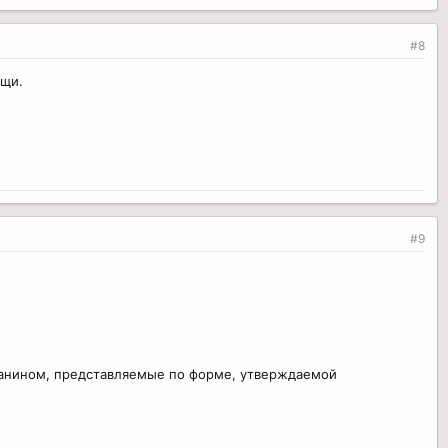
#8
ещи.
#9
жданином, представляемые по форме, утверждаемой