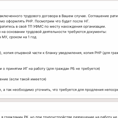
аключенного трудового договора в Вашем случае. Соглашение ратифи
мо оформлять РНР. Посмотрим что будет после НГ.
ратитесь в свой ТП УФМС по месту нахождения организации.
 на основании трудовой деятельности требуются документы:
а МУ, сроком на 1 год
ь), копия отырвной части к бланку уведомления, копия РНР (для гра
и о принятии ИГ на работу (для граждан РБ не требуется)
ение (если такой имеется)
, а так необходимо уточнить, что требуется для продления непос
- я гражданин РК, но при трудоустройстве разрешение на работу не