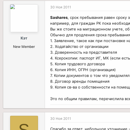
30 Ноя 2011
Sashares
, срок пребывания равен сроку з
например, для граждан РК пока необходи
Вы же стоите на миграционном учете, об
Обычно для продления срока пребывания
Кэт
1. Заявление, такое как при постановке н
2. Ходатайство от организации
New Member
3. Доверенность на представителя
4. Ксерокопии: паспорт ИГ, МК (если ест
5. Копия трудового договора
6. Копия ИНН, ОГРН (организация)
7. Копии документов о том что уведомлял
8. Договор аренды помещения
9. Копия св-ва о собственности на помещ
Это по общим правилам, перечислила все
30 Ноя 2011
Спасибо за ответ, небольшое уточнение 