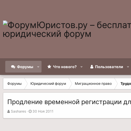
Форумы
Что нового?
Пользователи
Форумы
Юридический форум
Миграционное право
Трудо
Продление временной регистрации дл
А
Д
Sashares
30 Ноя 2011
в
а
т
т
о
а