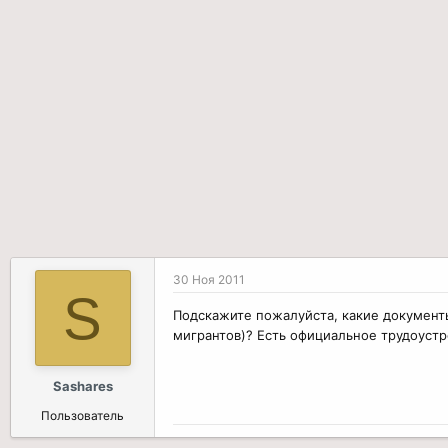
р
н
т
а
е
ч
м
а
ы
л
а
30 Ноя 2011
S
Подскажите пожалуйста, какие документ
мигрантов)? Есть официальное трудоустр
Sashares
Пользователь