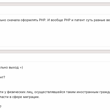
льно сначала оформлять РНР. И вообще РНР и патент суть разные в
ельно выход =)
нт?
ости у физических лиц, осуществлявшейся таким иностранным гра
асти в сфере миграции.
?