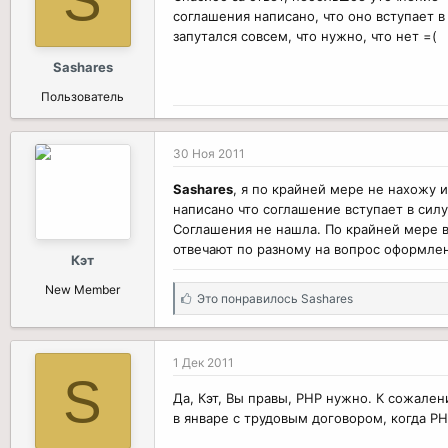
S
соглашения написано, что оно вступает 
запутался совсем, что нужно, что нет =(
Sashares
Пользователь
30 Ноя 2011
Sashares
, я по крайней мере не нахожу 
написано что соглашение вступает в сил
Соглашения не нашла. По крайней мере в
отвечают по разному на вопрос оформлен
Кэт
New Member
С
Это понравилось
Sashares
и
м
п
1 Дек 2011
а
S
т
Да, Кэт, Вы правы, РНР нужно. К сожален
и
в январе с трудовым договором, когда Р
и