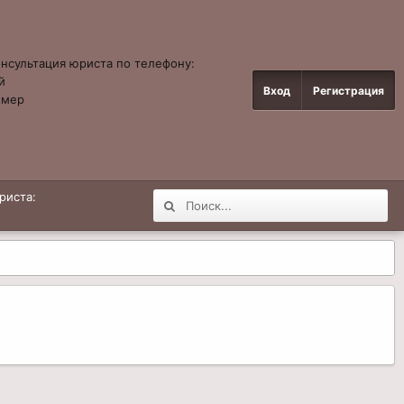
онсультация юриста по телефону:
й
Вход
Регистрация
омер
4
риста: