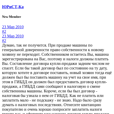
ЮРиСТ-Ка
New Member
23 Мар 2010
#2
23 Мар 2010
#2
Думаю, так не получится. При продаже машины по
генеральной доверенности право собственности к новому
хозяину не переходит. Собственником остаетесь Вы, машина
зарегистрирована на Вас, поэтому и налоги должны платить
Вы. Составление договора купли-продажи задним числом не
спасет. Если бы такой договор был по состоянию на ту дату,
которую хотите в договоре поставить, новый хозяин тогда ещё
должен был бы поставить машину на учет на свое имя, при
этом в ГИБДД он должен был предоставить договор купли-
продажи, а ГИБДД сами сообщают в налоговую о смене
собственника машины. Короче, если бы был договор -
налоговая бы узнала о нем от ГИБДД. Как не платить или
заплатить мало - не подскажу - не знаю. Надо было сразу
думать о налоговых последствиях. Отнесите квитанцию
покупателю и очень хорошо попросите заплатить налоги
вместо вас, и оформите уже наконец договор купли-продажи,