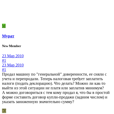
М
Мурат
New Member
23 Мар 2010
#1
23 Мар 2010
#1
Продал машину по "генеральной" доверенности, ее сняли с
учета и перепродали. Теперь налоговая требует заплатить
налоги (подать деклорацию). Что делать? Можно ли как-то
выйти из этой ситуации не платя или заплатив минимум?
А можно договориться с тем кому продал я, что бы в простой
форме составить договор купли-продажи (задним числом) и
указать заниженную значительно сумму?
Ю