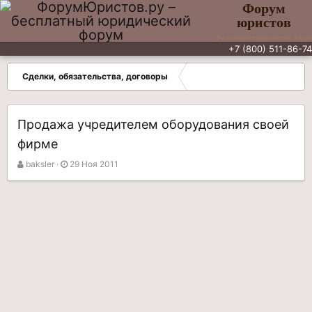
Форум
юристов
Бесплатный юридический форум
+7 (800) 511-86-74
Сделки, обязательства, договоры
Продажа учредителем оборудования своей
фирме
А
Д
baksler
29 Ноя 2011
в
а
т
т
о
а
р
н
т
а
е
ч
м
а
ы
л
а