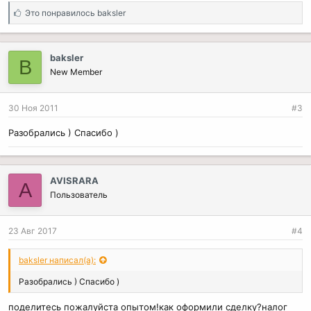
С
Это понравилось
baksler
и
м
п
baksler
B
а
New Member
т
и
и
30 Ноя 2011
#3
:
Разобрались ) Спасибо )
AVISRARA
A
Пользователь
23 Авг 2017
#4
baksler написал(а):
Разобрались ) Спасибо )
поделитесь пожалуйста опытом!как оформили сделку?налог